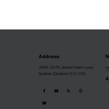
Addresse
N
1669-1679, chemin Saint-Louis
c
Québec (Québec) G1S 1G5
4