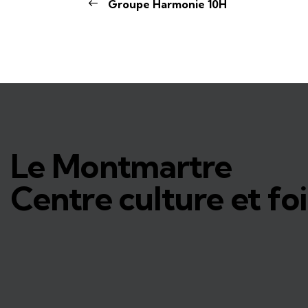
Groupe Harmonie 10H
Le Montmartre
Centre culture et foi