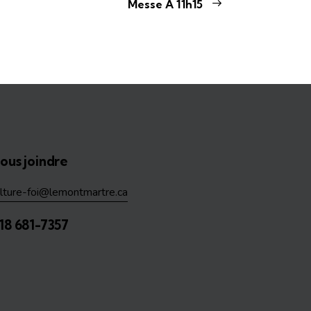
Messe À 11h15
ous joindre
ulture-foi@lemontmartre.ca
18 681-7357