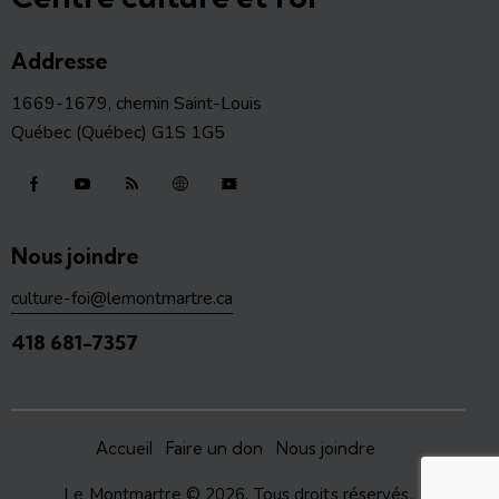
Addresse
1669-1679, chemin Saint-Louis
Québec (Québec) G1S 1G5
Nous joindre
culture-foi@lemontmartre.ca
418 681-7357
Accueil
Faire un don
Nous joindre
Le Montmartre
© 2026. Tous droits réservés.