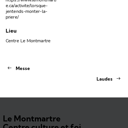
e.ca/activite/lorsque-
jentends-monter-la-
priere/
Lieu
Centre Le Montmartre
Messe
Laudes
Le Montmartre
Centre culture et foi