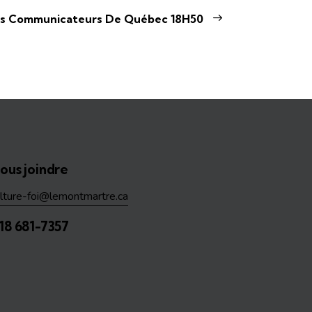
es Communicateurs De Québec 18H50
ous joindre
ulture-foi@lemontmartre.ca
18 681-7357