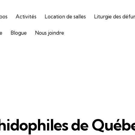
pos
Activités
Location de salles
Liturgie des défu
ie
Blogue
Nous joindre
hidophiles de Québ