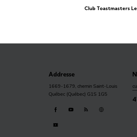
Club Toastmasters L
Addresse
N
1669-1679, chemin Saint-Louis
c
Québec (Québec) G1S 1G5
4