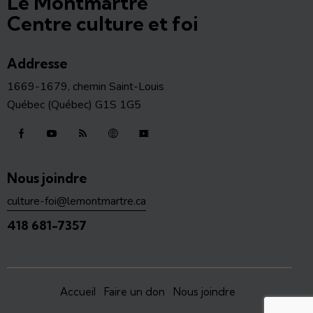
Le Montmartre
Centre culture et foi
Addresse
1669-1679, chemin Saint-Louis
Québec (Québec) G1S 1G5
Nous joindre
culture-foi@lemontmartre.ca
418 681-7357
Accueil
Faire un don
Nous joindre