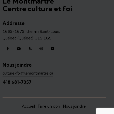
Le Montmartre
Centre culture et foi
Addresse
1669-1679, chemin Saint-Louis
Québec (Québec) G1S 1G5
Nous joindre
culture-foi@lemontmartre.ca
418 681-7357
Accueil
Faire un don
Nous joindre