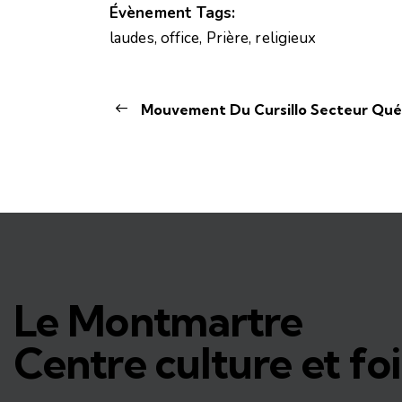
Évènement Tags:
laudes
,
office
,
Prière
,
religieux
Mouvement Du Cursillo Secteur Qué
Le Montmartre
Centre culture et foi