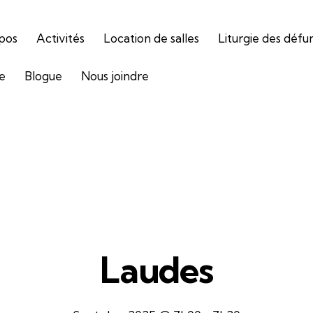
pos
Activités
Location de salles
Liturgie des défu
ie
Blogue
Nous joindre
Laudes