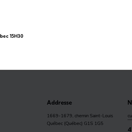
bec 15H30
Addresse
N
1669-1679, chemin Saint-Louis
c
Québec (Québec) G1S 1G5
4