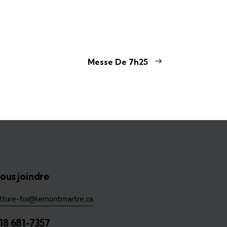
Messe De 7h25
ous joindre
ulture-foi@lemontmartre.ca
18 681-7357