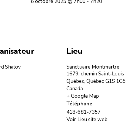
6 octobre 2025 @ 7h00
-
7h20
anisateur
Lieu
rd Shatov
Sanctuaire Montmartre
1679, chemin Saint-Louis
Québec
,
Québec
G1S 1G5
Canada
+ Google Map
Téléphone
418-681-7357
Voir Lieu site web