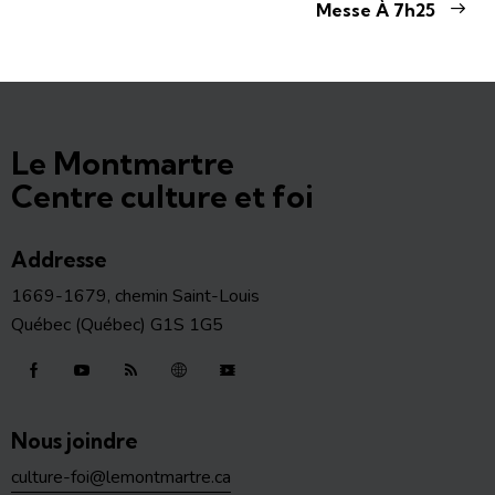
Messe À 7h25
Le Montmartre
Centre culture et foi
Addresse
1669-1679, chemin Saint-Louis
Québec (Québec) G1S 1G5
Nous joindre
culture-foi@lemontmartre.ca