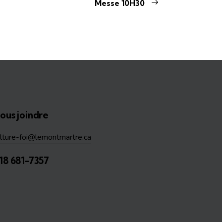
Messe 10H30
ous joindre
ulture-foi@lemontmartre.ca
18 681-7357