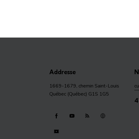
Addresse
N
1669-1679, chemin Saint-Louis
c
Québec (Québec) G1S 1G5
4