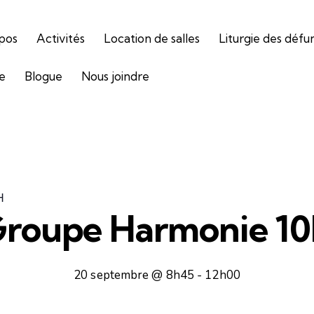
pos
Activités
Location de salles
Liturgie des défu
ie
Blogue
Nous joindre
H
roupe Harmonie 1
20 septembre @ 8h45
-
12h00