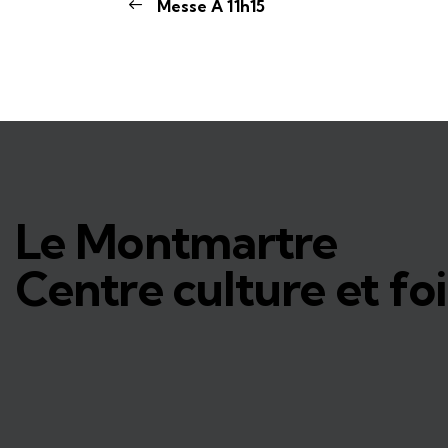
Messe À 11h15
Le Montmartre
Centre culture et foi