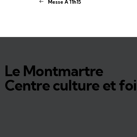
Messe À 11h15
Le Montmartre
Centre culture et foi