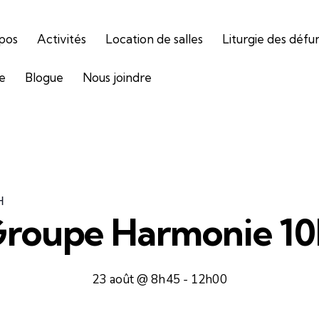
pos
Activités
Location de salles
Liturgie des défu
ie
Blogue
Nous joindre
H
roupe Harmonie 1
23 août @ 8h45
-
12h00