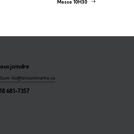
Messe 10H30
ous joindre
ulture-foi@lemontmartre.ca
18 681-7357