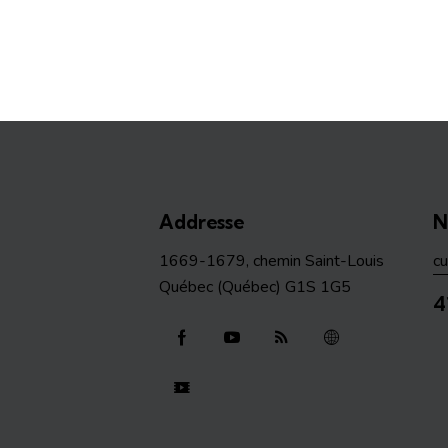
Addresse
N
1669-1679, chemin Saint-Louis
c
Québec (Québec) G1S 1G5
4