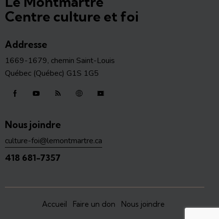
Le Montmartre
Centre culture et foi
Addresse
1669-1679, chemin Saint-Louis
Québec (Québec) G1S 1G5
Nous joindre
culture-foi@lemontmartre.ca
418 681-7357
Accueil
Faire un don
Nous joindre