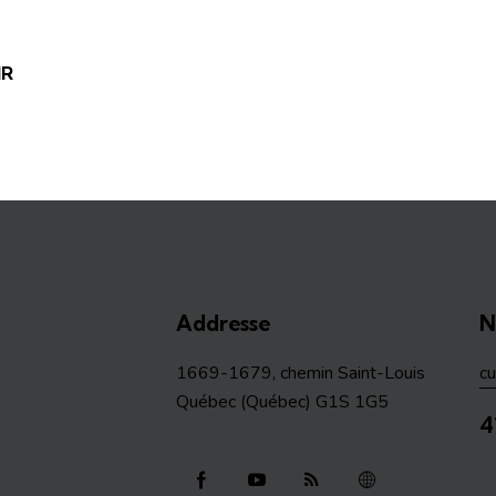
IR
Addresse
N
1669-1679, chemin Saint-Louis
c
Québec (Québec) G1S 1G5
4