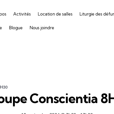
pos
Activités
Location de salles
Liturgie des défu
ie
Blogue
Nous joindre
8H30
oupe Conscientia 8