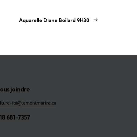
Aquarelle Diane Boilard 9H30
ous joindre
ulture-foi@lemontmartre.ca
18 681-7357