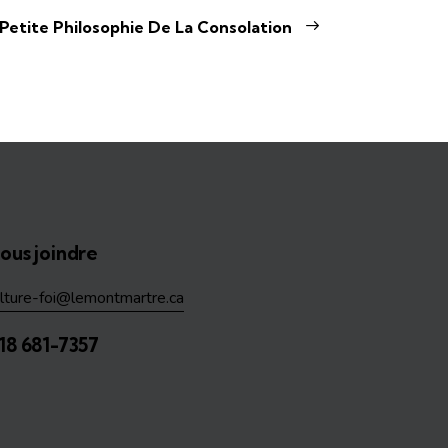
Petite Philosophie De La Consolation
ous joindre
ulture-foi@lemontmartre.ca
18 681-7357