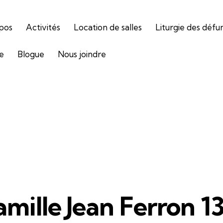
pos
Activités
Location de salles
Liturgie des défu
ie
Blogue
Nous joindre
amille Jean Ferron 1