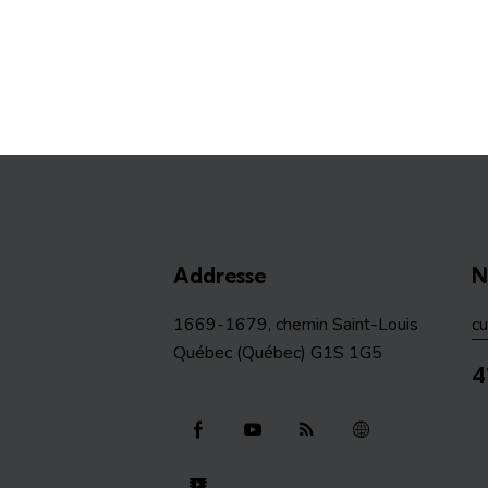
Addresse
N
1669-1679, chemin Saint-Louis
c
Québec (Québec) G1S 1G5
4