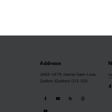
Addresse
N
1669-1679, chemin Saint-Louis
c
Québec (Québec) G1S 1G5
4