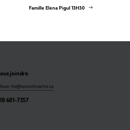
Famille Elena Pigul 13H30
ous joindre
ulture-foi@lemontmartre.ca
18 681-7357