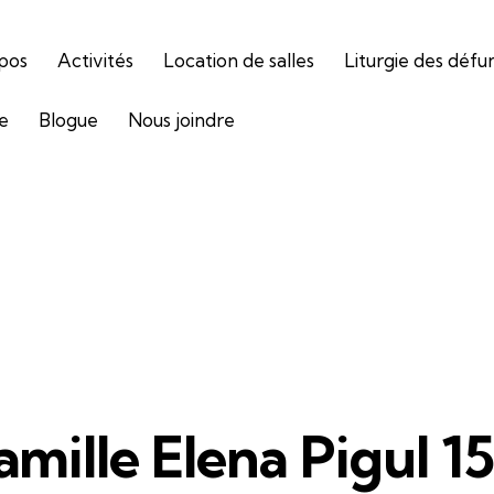
pos
Activités
Location de salles
Liturgie des défu
ie
Blogue
Nous joindre
amille Elena Pigul 1