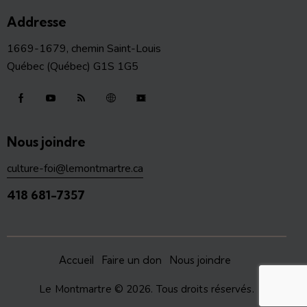
Addresse
1669-1679, chemin Saint-Louis
Québec (Québec) G1S 1G5
Nous joindre
culture-foi@lemontmartre.ca
418 681-7357
Accueil
Faire un don
Nous joindre
Le Montmartre
© 2026. Tous droits réservés.