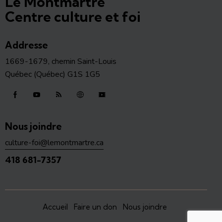
Le Montmartre
Centre culture et foi
Addresse
1669-1679, chemin Saint-Louis
Québec (Québec) G1S 1G5
Nous joindre
culture-foi@lemontmartre.ca
418 681-7357
Accueil
Faire un don
Nous joindre