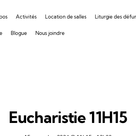
pos
Activités
Location de salles
Liturgie des défu
ie
Blogue
Nous joindre
Eucharistie 11H15