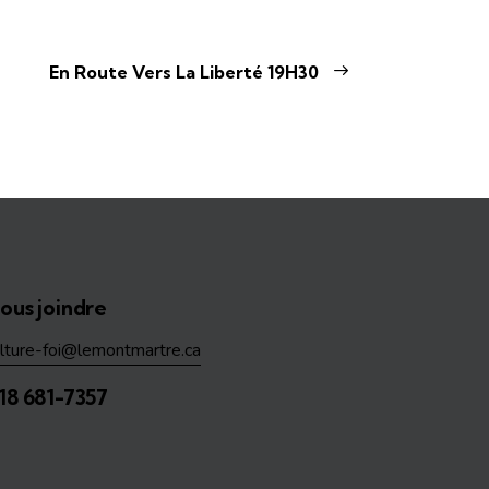
En Route Vers La Liberté 19H30
ous joindre
ulture-foi@lemontmartre.ca
18 681-7357