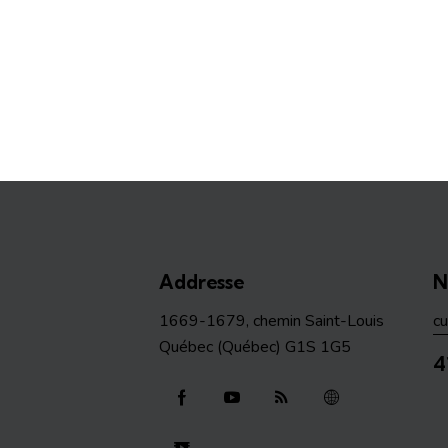
Addresse
N
1669-1679, chemin Saint-Louis
c
Québec (Québec) G1S 1G5
4