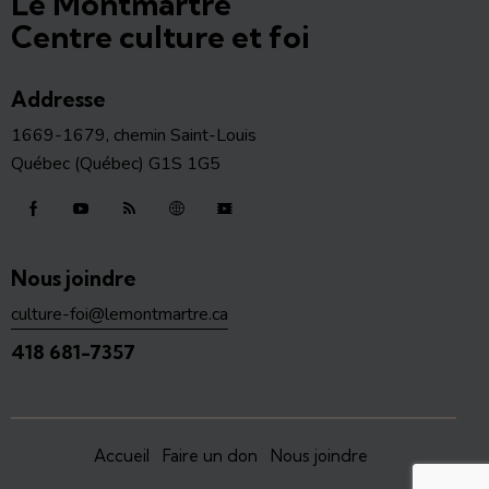
Le Montmartre
Centre culture et foi
Addresse
1669-1679, chemin Saint-Louis
Québec (Québec) G1S 1G5
Nous joindre
culture-foi@lemontmartre.ca
418 681-7357
Accueil
Faire un don
Nous joindre