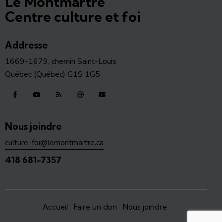
Le Montmartre
Centre culture et foi
Addresse
1669-1679, chemin Saint-Louis
Québec (Québec) G1S 1G5
Nous joindre
culture-foi@lemontmartre.ca
418 681-7357
Accueil
Faire un don
Nous joindre