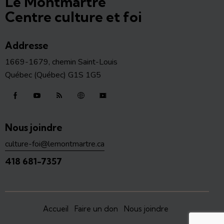
Le Montmartre
Centre culture et foi
Addresse
1669-1679, chemin Saint-Louis
Québec (Québec) G1S 1G5
Nous joindre
culture-foi@lemontmartre.ca
418 681-7357
Accueil
Faire un don
Nous joindre