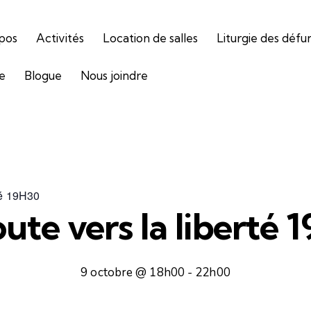
pos
Activités
Location de salles
Liturgie des défu
ie
Blogue
Nous joindre
rté 19H30
oute vers la liberté 
9 octobre @ 18h00
-
22h00