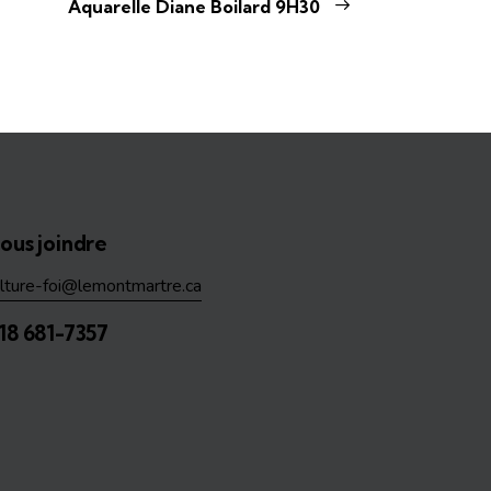
Aquarelle Diane Boilard 9H30
ous joindre
ulture-foi@lemontmartre.ca
18 681-7357