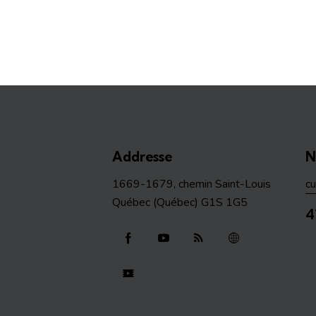
Addresse
N
1669-1679, chemin Saint-Louis
c
Québec (Québec) G1S 1G5
4