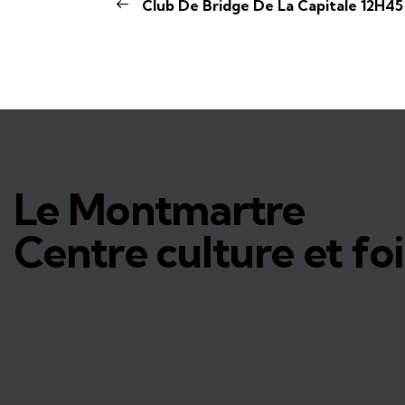
Club De Bridge De La Capitale 12H45
Le Montmartre
Centre culture et foi