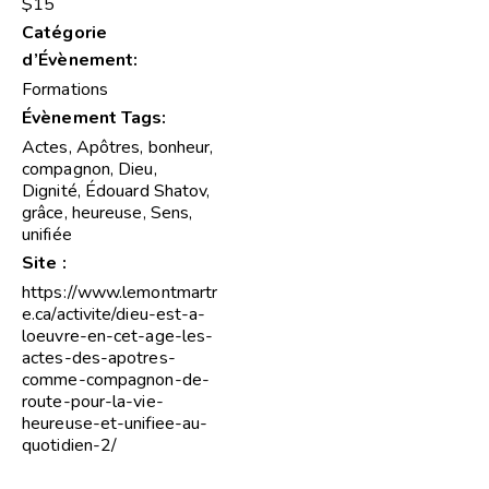
$15
Catégorie
d’Évènement:
Formations
Évènement Tags:
Actes
,
Apôtres
,
bonheur
,
compagnon
,
Dieu
,
Dignité
,
Édouard Shatov
,
grâce
,
heureuse
,
Sens
,
unifiée
Site :
https://www.lemontmartr
e.ca/activite/dieu-est-a-
loeuvre-en-cet-age-les-
actes-des-apotres-
comme-compagnon-de-
route-pour-la-vie-
heureuse-et-unifiee-au-
quotidien-2/