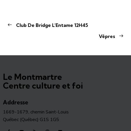
Club De Bridge L’Entame 12H45
Vêpres
Le Montmartre
Centre culture et foi
Addresse
1669-1679, chemin Saint-Louis
Québec (Québec) G1S 1G5