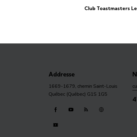
Club Toastmasters L
Addresse
N
1669-1679, chemin Saint-Louis
c
Québec (Québec) G1S 1G5
4