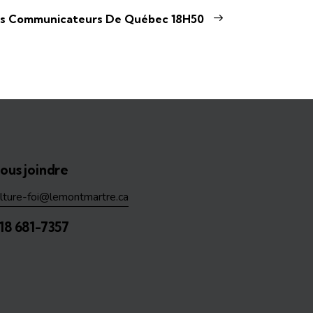
es Communicateurs De Québec 18H50
ous joindre
ulture-foi@lemontmartre.ca
18 681-7357