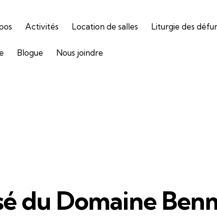
pos
Activités
Location de salles
Liturgie des défu
ie
Blogue
Nous joindre
sé du Domaine Ben