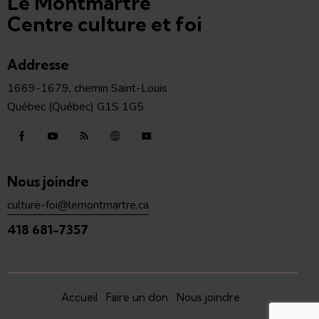
Le Montmartre
Centre culture et foi
Addresse
1669-1679, chemin Saint-Louis
Québec (Québec) G1S 1G5
Nous joindre
culture-foi@lemontmartre.ca
418 681-7357
Accueil
Faire un don
Nous joindre