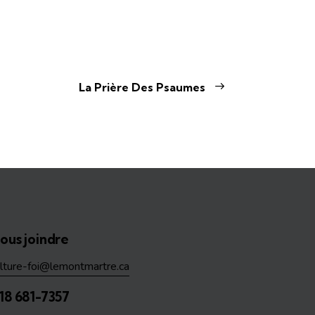
La Prière Des Psaumes
ous joindre
ulture-foi@lemontmartre.ca
18 681-7357