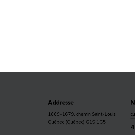
Addresse
N
1669-1679, chemin Saint-Louis
c
Québec (Québec) G1S 1G5
4