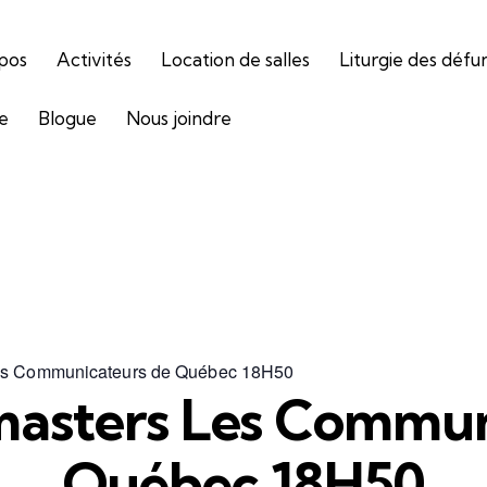
pos
Activités
Location de salles
Liturgie des défu
ie
Blogue
Nous joindre
es Communicateurs de Québec 18H50
masters Les Commun
Québec 18H50