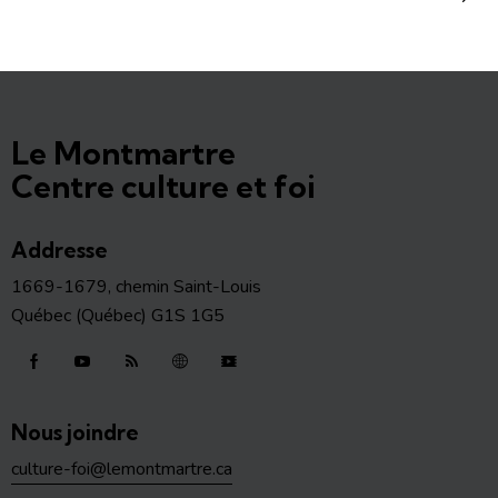
Le Montmartre
Centre culture et foi
Addresse
1669-1679, chemin Saint-Louis
Québec (Québec) G1S 1G5
Nous joindre
culture-foi@lemontmartre.ca