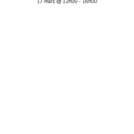
17 mars @ 12h00
-
16h00