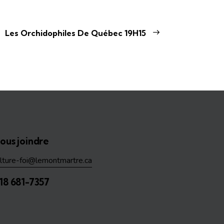
Les Orchidophiles De Québec 19H15
ous joindre
ulture-foi@lemontmartre.ca
18 681-7357