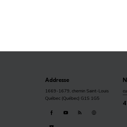
Addresse
N
1669-1679, chemin Saint-Louis
c
Québec (Québec) G1S 1G5
4