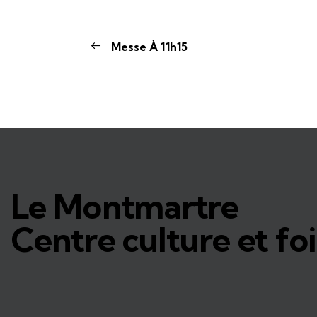
Messe À 11h15
Le Montmartre
Centre culture et foi