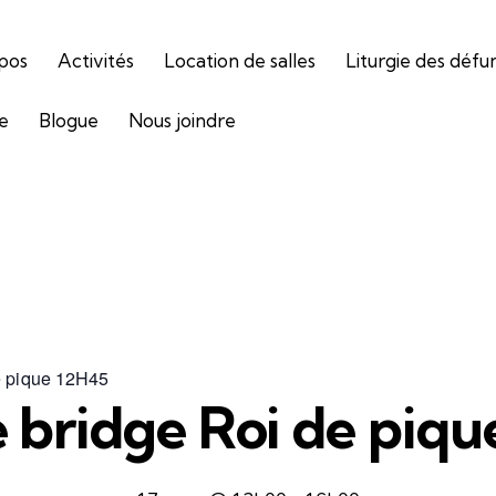
pos
Activités
Location de salles
Liturgie des défu
ie
Blogue
Nous joindre
e pique 12H45
 bridge Roi de piq