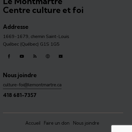
Le Montmartre
Centre culture et foi
Addresse
1669-1679, chemin Saint-Louis
Québec (Québec) G1S 1G5
Nous joindre
culture-foi@lemontmartre.ca
418 681-7357
Accueil
Faire un don
Nous joindre