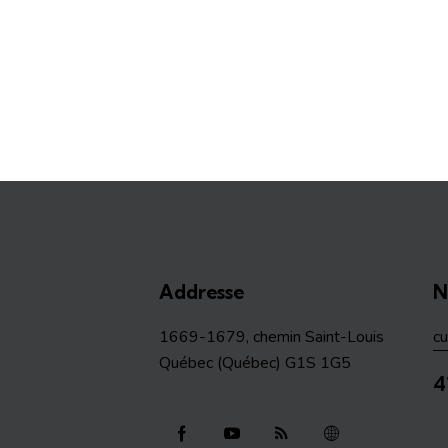
Addresse
N
1669-1679, chemin Saint-Louis
c
Québec (Québec) G1S 1G5
4