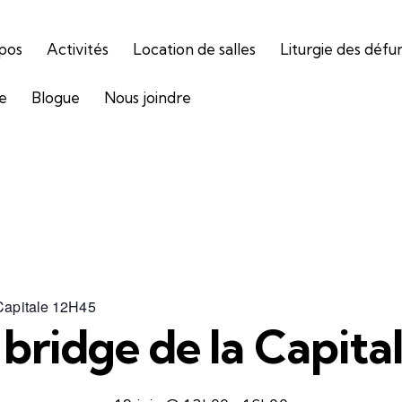
pos
Activités
Location de salles
Liturgie des défu
ie
Blogue
Nous joindre
 Capitale 12H45
 bridge de la Capita