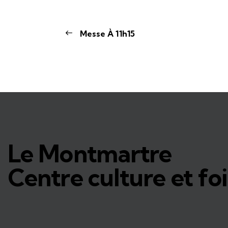
Messe À 11h15
Le Montmartre
Centre culture et foi