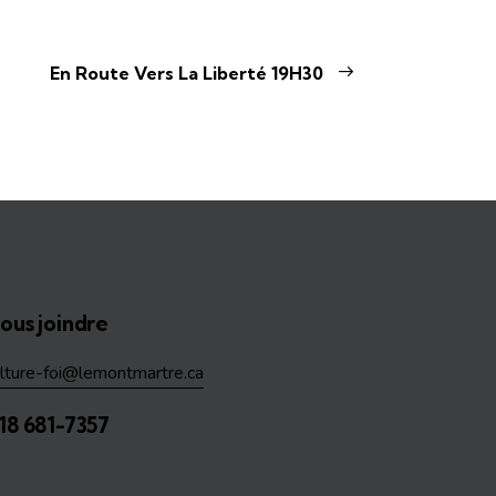
En Route Vers La Liberté 19H30
ous joindre
ulture-foi@lemontmartre.ca
18 681-7357