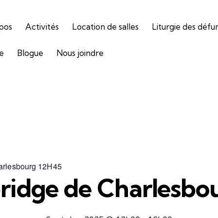
pos
Activités
Location de salles
Liturgie des défu
ie
Blogue
Nous joindre
harlesbourg 12H45
bridge de Charlesbo