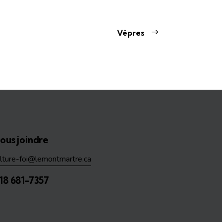
Vêpres
ous joindre
ulture-foi@lemontmartre.ca
18 681-7357