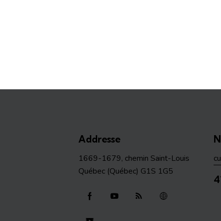
Addresse
N
1669-1679, chemin Saint-Louis
c
Québec (Québec) G1S 1G5
4