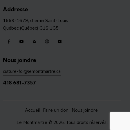
Addresse
1669-1679, chemin Saint-Louis
Québec (Québec) G1S 1G5
Nous joindre
culture-foi@lemontmartre.ca
418 681-7357
Accueil
Faire un don
Nous joindre
Le Montmartre
© 2026. Tous droits réservés.