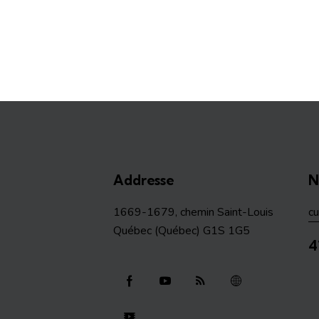
Addresse
N
1669-1679, chemin Saint-Louis
c
Québec (Québec) G1S 1G5
4