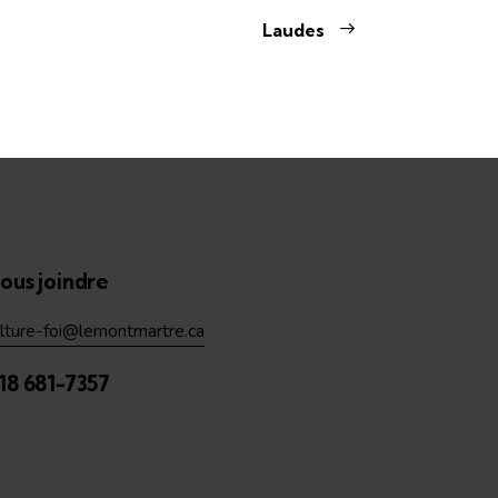
Laudes
ous joindre
ulture-foi@lemontmartre.ca
18 681-7357