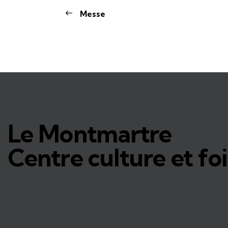
Messe
Le Montmartre
Centre culture et foi