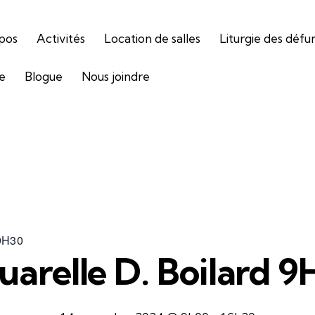
pos
Activités
Location de salles
Liturgie des défu
ie
Blogue
Nous joindre
 9H30
arelle D. Boilard 