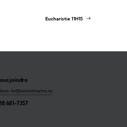
Eucharistie 11H15
ous joindre
ulture-foi@lemontmartre.ca
18 681-7357