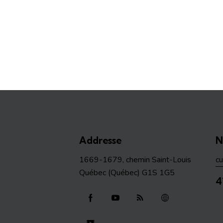
Addresse
N
1669-1679, chemin Saint-Louis
c
Québec (Québec) G1S 1G5
4