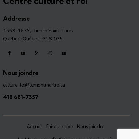
Centre culture et foi
Addresse
1669-1679, chemin Saint-Louis
Québec (Québec) G1S 1G5
Nous joindre
culture-foi@lemontmartre.ca
418 681-7357
Accueil
Faire un don
Nous joindre