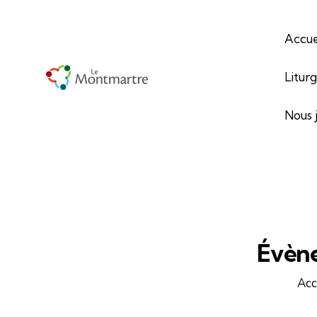
Accue
Litur
Nous 
Évène
Acc