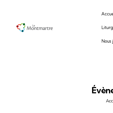
Accue
Litur
Nous 
Évène
Acc