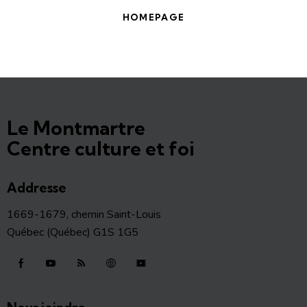
HOMEPAGE
Le Montmartre
Centre culture et foi
Addresse
1669-1679, chemin Saint-Louis
Québec (Québec) G1S 1G5