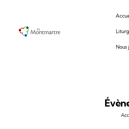
Accue
Litur
Nous 
Évène
Acc