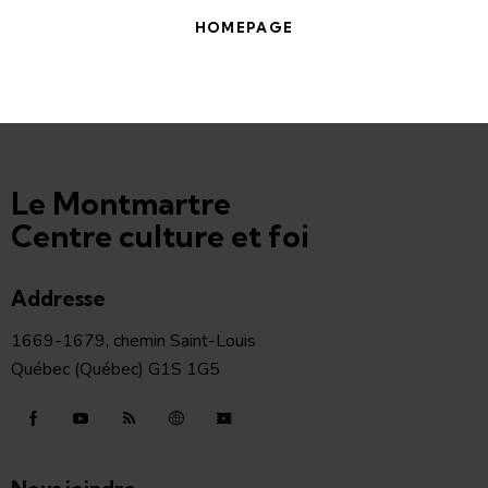
HOMEPAGE
Le Montmartre
Centre culture et foi
Addresse
1669-1679, chemin Saint-Louis
Québec (Québec) G1S 1G5