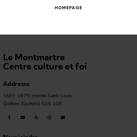
HOMEPAGE
Le Montmartre
Centre culture et foi
Addresse
1669-1679, chemin Saint-Louis
Québec (Québec) G1S 1G5