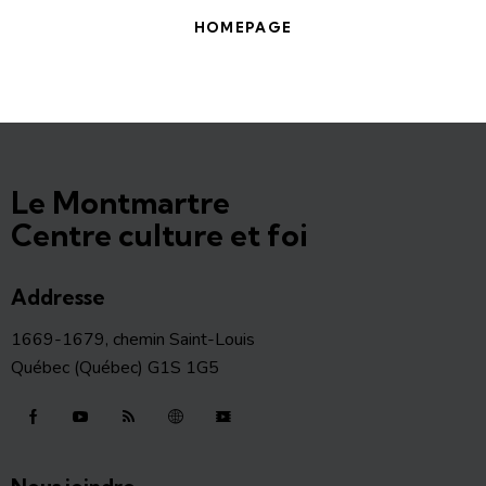
HOMEPAGE
Le Montmartre
Centre culture et foi
Addresse
1669-1679, chemin Saint-Louis
Québec (Québec) G1S 1G5