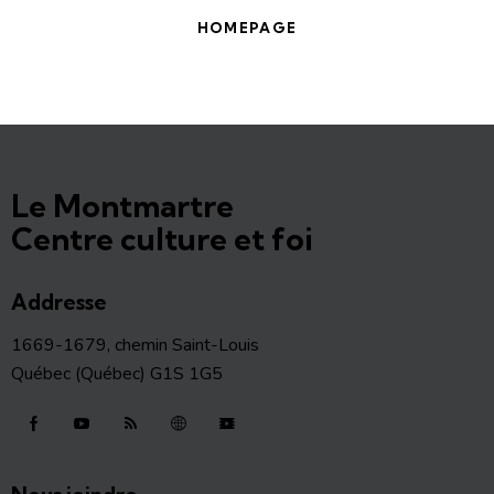
HOMEPAGE
Le Montmartre
Centre culture et foi
Addresse
1669-1679, chemin Saint-Louis
Québec (Québec) G1S 1G5