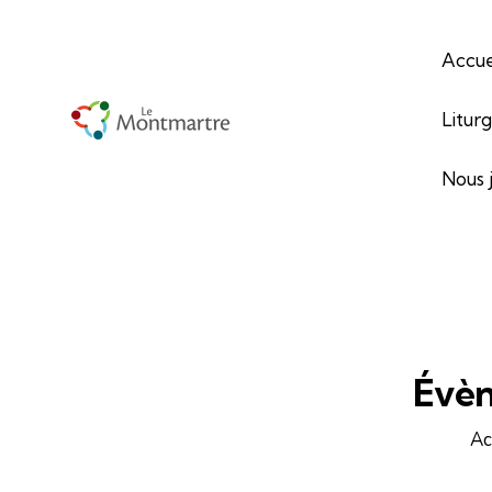
Accue
Litur
Nous 
Évèn
Ac