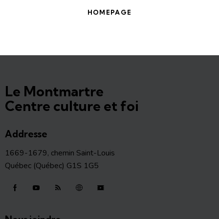
HOMEPAGE
Le Montmartre
Centre culture et foi
Addresse
1669-1679, chemin Saint-Louis
Québec (Québec) G1S 1G5