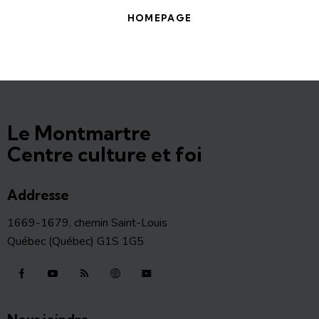
HOMEPAGE
Le Montmartre
Centre culture et foi
Addresse
1669-1679, chemin Saint-Louis
Québec (Québec) G1S 1G5