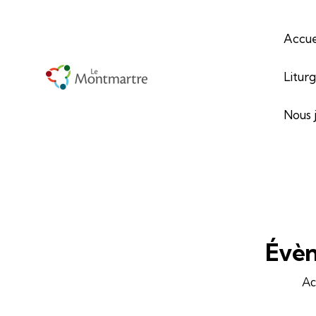
Accue
Litur
Nous 
Évèn
Ac