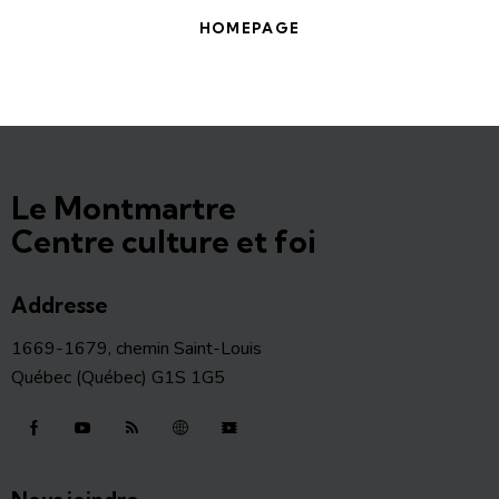
HOMEPAGE
Le Montmartre
Centre culture et foi
Addresse
1669-1679, chemin Saint-Louis
Québec (Québec) G1S 1G5