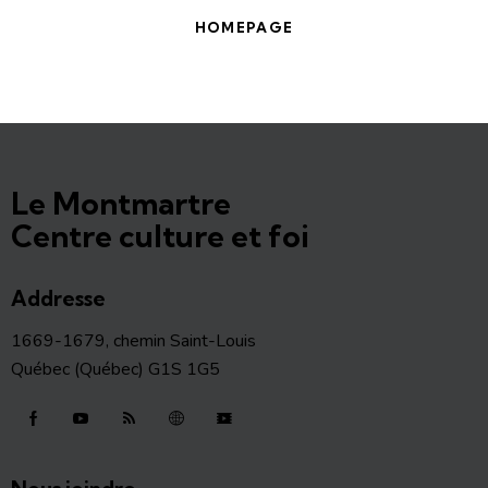
HOMEPAGE
Le Montmartre
Centre culture et foi
Addresse
1669-1679, chemin Saint-Louis
Québec (Québec) G1S 1G5