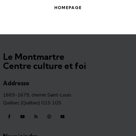
HOMEPAGE
Le Montmartre
Centre culture et foi
Addresse
1669-1679, chemin Saint-Louis
Québec (Québec) G1S 1G5