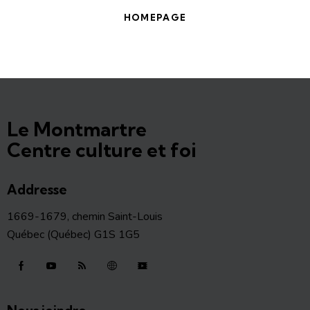
HOMEPAGE
Le Montmartre
Centre culture et foi
Addresse
1669-1679, chemin Saint-Louis
Québec (Québec) G1S 1G5