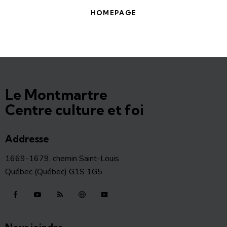
HOMEPAGE
Le Montmartre
Centre culture et foi
Addresse
1669-1679, chemin Saint-Louis
Québec (Québec) G1S 1G5